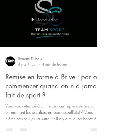
Load video
Romain Dubois
il y a 1 jour
4 min de lecture
Remise en forme à Brive : par où
commencer quand on n'a jamais
fait de sport ?
Vous vous êtes déjà dit "je devrais reprendre le sport"
en montant les escaliers un peu essoufflé(e) ? Vous
n'êtes pas seul(e), et surtout : il n'y a aucune honte à
partir de zéro. À Brive-la-Gaillarde, de plus en plus
d'adultes de 30 à 60 ans franchissent le pas chaque