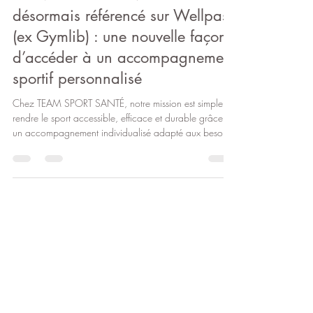
27 juil.
3 min de lecture
TEAM SPORT SANTÉ est
désormais référencé sur Wellpass
(ex Gymlib) : une nouvelle façon
d’accéder à un accompagnement
sportif personnalisé
Chez TEAM SPORT SANTÉ, notre mission est simple :
rendre le sport accessible, efficace et durable grâce à
un accompagnement individualisé adapté aux besoins
de chacun. Nous sommes heureux d’annoncer que
notre studio de coaching est désormais référencé sur
Wellpass (anciennement Gymlib), la plateforme de
référence pour le sport et le bien-être en entreprise.
Cette nouvelle collaboration permet aux salariés
bénéficiant de Wellpass de profiter plus facilement de
nos prestations