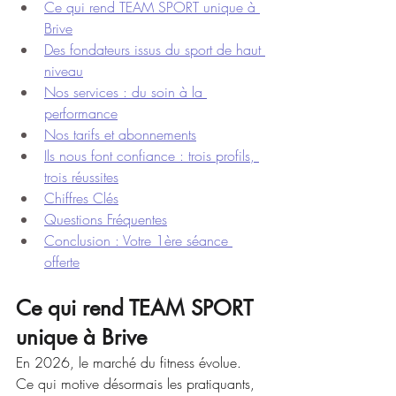
Ce qui rend TEAM SPORT unique à 
Brive
Des fondateurs issus du sport de haut 
niveau
Nos services : du soin à la 
performance
Nos tarifs et abonnements
Ils nous font confiance : trois profils, 
trois réussites
Chiffres Clés
Questions Fréquentes
Conclusion : Votre 1ère séance 
offerte
Ce qui rend TEAM SPORT 
unique à Brive
En 2026, le marché du fitness évolue. 
Ce qui motive désormais les pratiquants, 