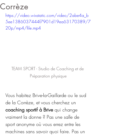
Corrèze
https://video.wixstatic.com/video/2abe4a_b
5ee1386037444f7901d19ea63170389/7
20p/mp4/file.mp4
TEAM SPORT - Studio de Coaching et de 
Préparation physique
Vous habitez Brive-la-Gaillarde ou le sud 
de la Corrèze, et vous cherchez un 
coaching sportif à Brive
 qui change 
vraiment la donne ? Pas une salle de 
sport anonyme où vous errez entre les 
machines sans savoir quoi faire. Pas un 